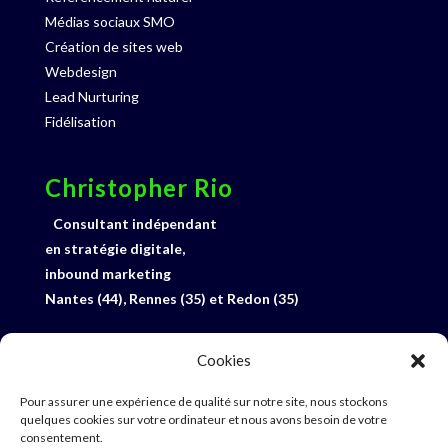
Médias sociaux SMO
Création de sites web
Webdesign
Lead Nurturing
Fidélisation
Christopher Rio
Consultant indépendant
en stratégie digitale,
inbound marketing
Nantes (44), Rennes (35) et Redon (35)
06 33 27 92 15
Cookies
Profil Linked-In
E-mail
Pour assurer une expérience de qualité sur notre site, nous stockons
quelques cookies sur votre ordinateur et nous avons besoin de votre
consentement.