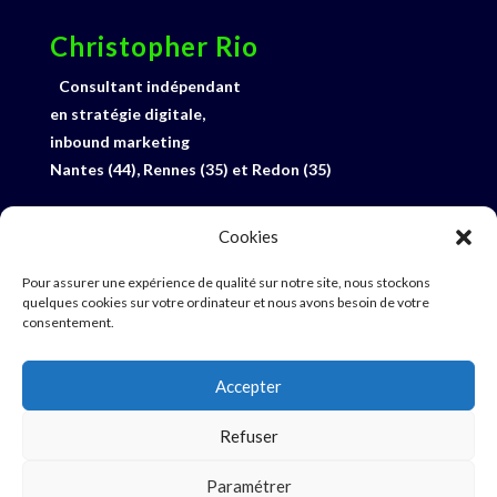
Christopher Rio
Consultant indépendant
en stratégie digitale,
inbound marketing
Nantes (44), Rennes (35) et Redon (35)
06 33 27 92 15
Cookies
Profil Linked-In
E-mail
Pour assurer une expérience de qualité sur notre site, nous stockons
quelques cookies sur votre ordinateur et nous avons besoin de votre
consentement.
19 rue du Bel Horizon
56350 Saint-Perreux
Accepter
Refuser
Paramétrer