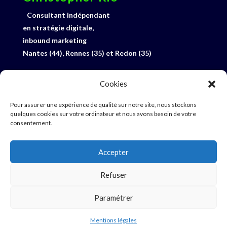
Consultant indépendant
en stratégie digitale,
inbound marketing
Nantes (44), Rennes (35) et Redon (35)
06 33 27 92 15
Cookies
Profil Linked-In
E-mail
Pour assurer une expérience de qualité sur notre site, nous stockons
quelques cookies sur votre ordinateur et nous avons besoin de votre
consentement.
19 rue du Bel Horizon
56350 Saint-Perreux
Accepter
Refuser
Paramétrer
Copyright 2016 - Christopher Rio -
mentions légales
-
plan du site
Mentions légales