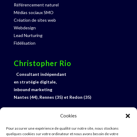
Référencement naturel
Médias sociaux SMO
Création de sites web
Webdesign
Lead Nurturing
Fidélisation
Christopher Rio
Consultant indépendant
en stratégie digitale,
inbound marketing
Nantes (44), Rennes (35) et Redon (35)
06 33 27 92 15
Cookies
Profil Linked-In
E-mail
Pour assurer une expérience de qualité sur notre site, nous stockons
quelques cookies sur votre ordinateur et nous avons besoin de votre